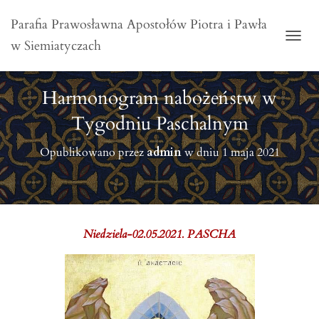
Parafia Prawosławna Apostołów Piotra i Pawła
w Siemiatyczach
PRZE
Harmonogram nabożeństw w
Tygodniu Paschalnym
Opublikowano przez
admin
w dniu
1 maja 2021
Niedziela-02.05.2021. PASCHA