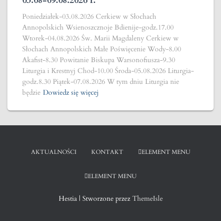
03.08-09.08.2026 r.
Poniedziałek-03.08.2026 Cerkiew w Słochach
Annopolskich Wsienoszcznoje Bdienije-godz.17.00
Wtorek-04.08.2026 Św. Marii Magdaleny Cerkiew w
Słochach Annopolskich Małe Poświęcenie Wody-8.00
Akafist-8.30 Powitanie Biskupa Warsonofiusza-9.30
Liturgia i Krestnyj Chod-10.00 Środa-05.08.2026 Liturgia-
godz.8.30 Piątek-07.08.2026 W tym dniu Liturgia nie
będzie
Dowiedz się więcej
AKTUALNOŚCI
KONTAKT
ELEMENT MENU
ELEMENT MENU
Hestia | Stworzone przez
ThemeIsle