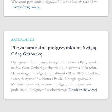
Wieczerni powitanie pielgrzymów z Sokółki W cerkwi w
Dowiedz się więcej
AKTUALNOŚCI
Piesza parafialna pielgrzymka na Świętą
Górę Grabarkę.
Uprzejmie informujemy, że tegoroczna Piesza Pielgrzymka
na Św. Górę Grabarkę odbędzie się 18 sierpnia 2026 roku.
Harmonogram pielgrzymki: Wtorek-18.08.2026 r. Cerkiew
świętych Apostołów Piotra i Pawła. Liturgia-godz.8.00
Molebien przed wyruszeniem pielgrzymki i wymarsz-
godz.10.00. Pielgrzymów obowiązuje
Dowiedz się więcej