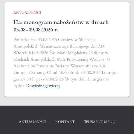
AKTUALNOŚCI
Harmonogram nabożeństw w dniach
03.08-09.08.2026 r.
Poniedziałek-03.08.2026 Cerkiew w Słochach
Annopolskich Wsienoszcznoje Bdienije-godz.17.00
Wtorek-04.08.2026 Św. Marii Magdaleny Cerkiew w
Słochach Annopolskich Małe Poświęcenie Wody-8.00
Akafist-8.30 Powitanie Biskupa Warsonofiusza-9.30
Liturgia i Krestnyj Chod-10.00 Środa-05.08.2026 Liturgia-
godz.8.30 Piątek-07.08.2026 W tym dniu Liturgia nie
będzie
Dowiedz się więcej
AKTUALNOŚCI
KONTAKT
ELEMENT MENU