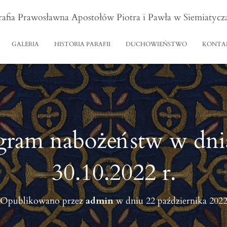
rafia Prawosławna Apostołów Piotra i Pawła w Siemiatycz
GALERIA
HISTORIA PARAFII
DUCHOWIEŃSTWO
KONTA
ram nabożeństw w dnia
30.10.2022 r.
Opublikowano przez
admin
w dniu
22 października 202