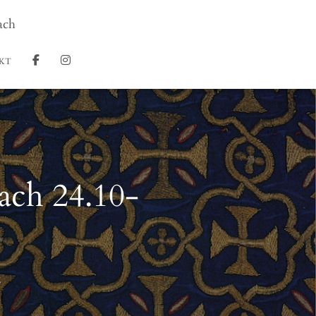
ach
KT
ch 24.10-
2