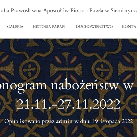
rafia Prawosławna Apostołów Piotra i Pawła w Siemiatycz
GALERIA
HISTORIA PARAFII
DUCHOWIEŃSTWO
KONTA
nogram nabożeństw w 
21.11.-27.11.2022
Opublikowano przez
admin
w dniu
19 listopada 2022