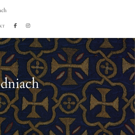
ach
KT
dniach