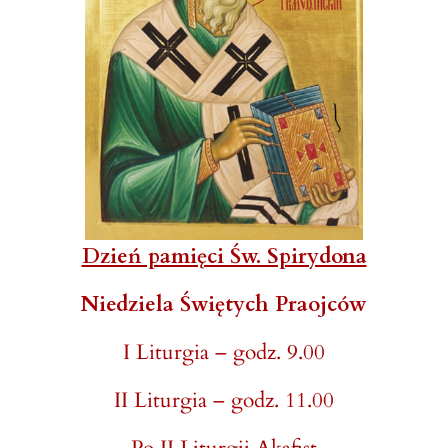
Dzień pamięci Św. Spirydona
Niedziela Świętych Praojców
I Liturgia – godz. 9.00
II Liturgia – godz. 11.00