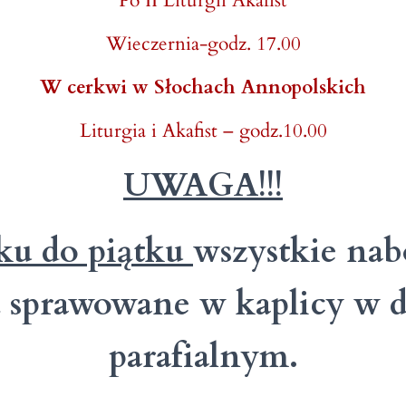
Po II Liturgii Akafist
Wieczernia-godz. 17.00
W cerkwi w Słochach Annopolskich
Liturgia i Akafist – godz.10.00
UWAGA!!!
ku do piątku
wszystkie na
 sprawowane w kaplicy w
parafialnym.