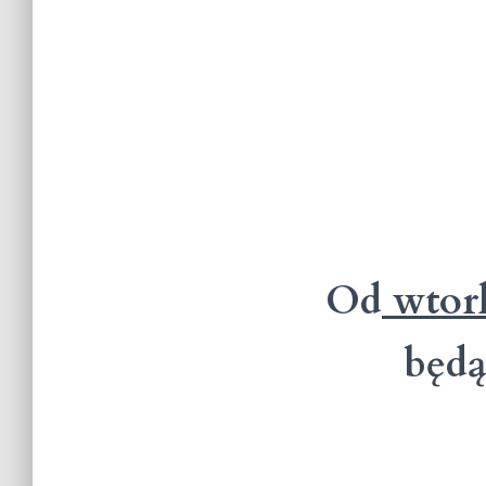
Od
wtor
będą