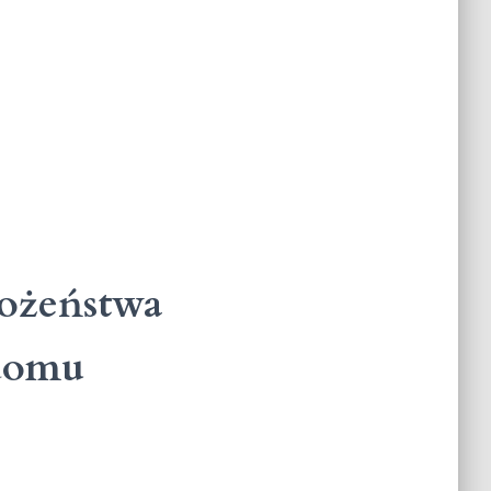
bożeństwa
 domu