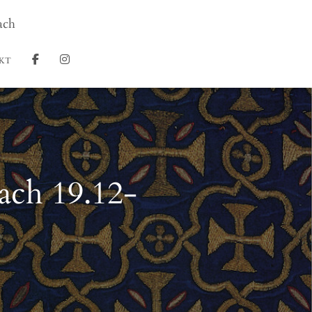
ach
KT
ch 19.12-