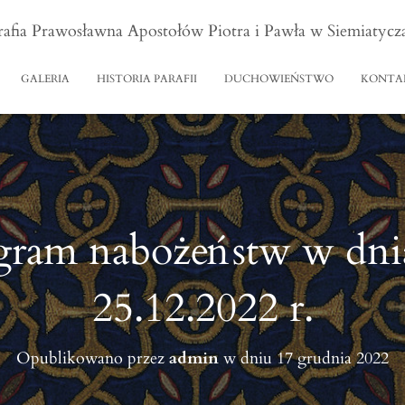
rafia Prawosławna Apostołów Piotra i Pawła w Siemiatycz
GALERIA
HISTORIA PARAFII
DUCHOWIEŃSTWO
KONTA
ram nabożeństw w dnia
25.12.2022 r.
Opublikowano przez
admin
w dniu
17 grudnia 2022