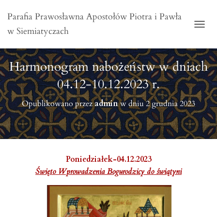
Parafia Prawosławna Apostołów Piotra i Pawła
w Siemiatyczach
PRZE
Harmonogram nabożeństw w dniach
04.12-10.12.2023 r.
Opublikowano przez
admin
w dniu
2 grudnia 2023
Poniedziałek-04.12.2023
Święto Wprowadzenia Bogurodzicy do świątyni