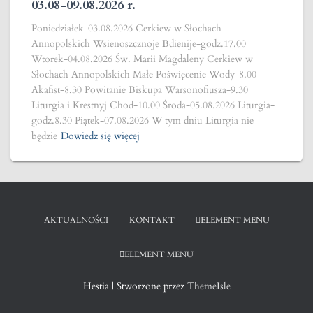
03.08-09.08.2026 r.
Poniedziałek-03.08.2026 Cerkiew w Słochach
Annopolskich Wsienoszcznoje Bdienije-godz.17.00
Wtorek-04.08.2026 Św. Marii Magdaleny Cerkiew w
Słochach Annopolskich Małe Poświęcenie Wody-8.00
Akafist-8.30 Powitanie Biskupa Warsonofiusza-9.30
Liturgia i Krestnyj Chod-10.00 Środa-05.08.2026 Liturgia-
godz.8.30 Piątek-07.08.2026 W tym dniu Liturgia nie
będzie
Dowiedz się więcej
AKTUALNOŚCI
KONTAKT
ELEMENT MENU
ELEMENT MENU
Hestia | Stworzone przez
ThemeIsle