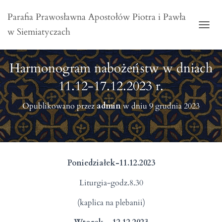
Parafia Prawosławna Apostołów Piotra i Pawła
w Siemiatyczach
PRZE
Harmonogram nabożeństw w dniach
11.12-17.12.2023 r.
Opublikowano przez
admin
w dniu
9 grudnia 2023
Poniedziałek-11.12.2023
Liturgia-godz.8.30
(kaplica na plebanii)