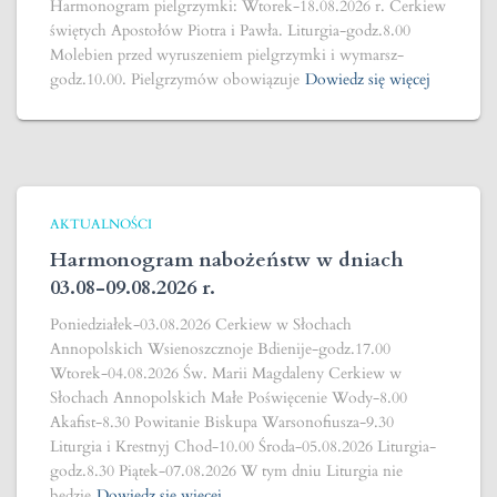
Harmonogram pielgrzymki: Wtorek-18.08.2026 r. Cerkiew
świętych Apostołów Piotra i Pawła. Liturgia-godz.8.00
Molebien przed wyruszeniem pielgrzymki i wymarsz-
godz.10.00. Pielgrzymów obowiązuje
Dowiedz się więcej
AKTUALNOŚCI
Harmonogram nabożeństw w dniach
03.08-09.08.2026 r.
Poniedziałek-03.08.2026 Cerkiew w Słochach
Annopolskich Wsienoszcznoje Bdienije-godz.17.00
Wtorek-04.08.2026 Św. Marii Magdaleny Cerkiew w
Słochach Annopolskich Małe Poświęcenie Wody-8.00
Akafist-8.30 Powitanie Biskupa Warsonofiusza-9.30
Liturgia i Krestnyj Chod-10.00 Środa-05.08.2026 Liturgia-
godz.8.30 Piątek-07.08.2026 W tym dniu Liturgia nie
będzie
Dowiedz się więcej