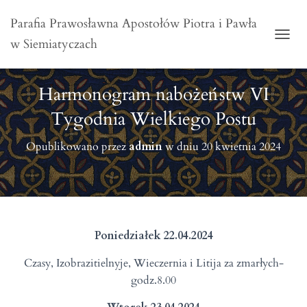
Parafia Prawosławna Apostołów Piotra i Pawła
w Siemiatyczach
PRZE
Harmonogram nabożeństw VI
Tygodnia Wielkiego Postu
Opublikowano przez
admin
w dniu
20 kwietnia 2024
Poniedziałek 22.04.2024
Czasy, Izobrazitielnyje, Wieczernia i Litija za zmarłych-
godz.8.00