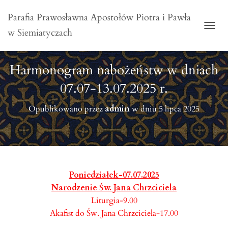
Parafia Prawosławna Apostołów Piotra i Pawła
w Siemiatyczach
PRZE
Harmonogram nabożeństw w dniach
07.07-13.07.2025 r.
Opublikowano przez
admin
w dniu
5 lipca 2025
Poniedziałek-07.07.2025
Narodzenie Św. Jana Chrzciciela
Liturgia-9.00
Akafist do Św. Jana Chrzciciela-17.00