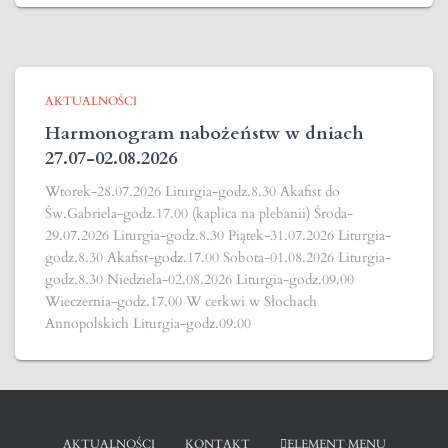
AKTUALNOŚCI
Harmonogram nabożeństw w dniach
27.07-02.08.2026
Wtorek-28.07.2026 Liturgia-godz.8.30 Akafist do
Św.Gabriela-godz.17.00 (kaplica na plebanii) Środa-
29.07.2026 Liturgia-godz.8.30 Piątek-31.07.2026 Liturgia-
godz.8.30 Akafist-godz.17.00 Sobota-01.08.2026 Liturgia-
godz.8.30 Niedziela-02.08.2026 Liturgia-godz.09.00
Wieczernia-godz.17.00 W cerkwi w Słochach
Annopolskich Liturgia-godz.09.00
AKTUALNOŚCI
KONTAKT
ELEMENT MENU