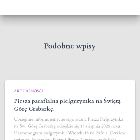
Podobne wpisy
AKTUALNOŚCI
Piesza parafialna pielgrzymka na Świętą
Górę Grabarkę.
Uprzejmie informujemy, że tegoroczna Piesza Pielgrzymka
na Św. Górę Grabarkę odbędzie się 18 sierpnia 2026 roku.
Harmonogram pielgrzymki: Wtorek-18.08.2026 r. Cerkiew
świętych Apostołów Piotra i Pawła. Liturgia-godz.8.00