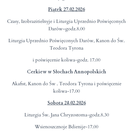
Piątek
2
7.0
2
.202
6
Czasy, Izobrazitielnyje i Liturgia Uprzednio Poświęconych
Darów–godz.8.00
Liturgia Uprzednio Poświęconych Darów, Kanon do Św.
Teodora Tyrona
i poświęcenie koliwa-godz. 17.00
Cerkiew w Słochach Annopolskich
Akafist, Kanon do Św . Teodora Tyrona i poświęcenie
koliwa-17.00
Sobota
2
8.0
2
.202
6
Liturgia Św. Jana Chryzostoma-godz.8.30
Wsienoszcznoje Bdienije-17.00