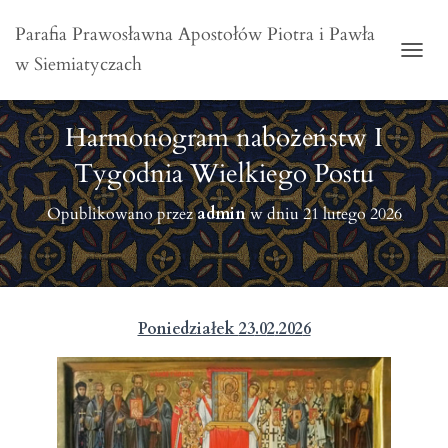
Parafia Prawosławna Apostołów Piotra i Pawła
w Siemiatyczach
PRZE
Harmonogram nabożeństw I
Tygodnia Wielkiego Postu
Opublikowano przez
admin
w dniu
21 lutego 2026
Poniedziałek
23
.0
2
.202
6