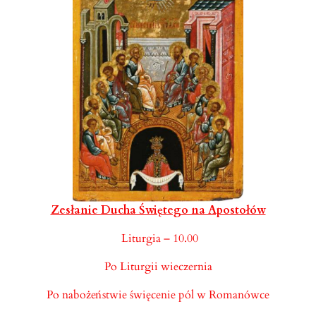
Zesłanie Ducha Świętego na Apostołów
Liturgia – 10.00
Po Liturgii wieczernia
Po nabożeństwie święcenie pól w Romanówce