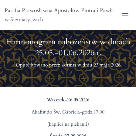
Parafia Prawosławna Apostołów Piotra i Pawła
w Siemiatyczach
PRZE
Harmonogram nabożeństw w dniach
25.05.-01.06.2026 r.
Opublikowano przez
admin
w dniu
23 maja 2026
Wtorek-26.05.2026
Akafist do Św. Gabriela-godz.17.00
(kaplica na plebanii)