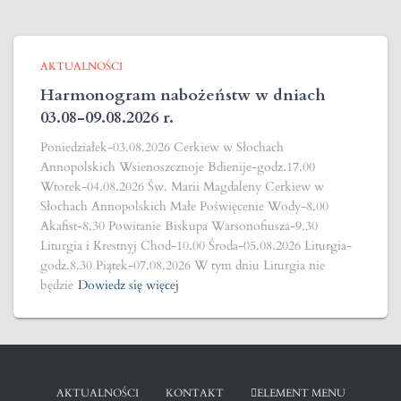
AKTUALNOŚCI
Harmonogram nabożeństw w dniach
03.08-09.08.2026 r.
Poniedziałek-03.08.2026 Cerkiew w Słochach
Annopolskich Wsienoszcznoje Bdienije-godz.17.00
Wtorek-04.08.2026 Św. Marii Magdaleny Cerkiew w
Słochach Annopolskich Małe Poświęcenie Wody-8.00
Akafist-8.30 Powitanie Biskupa Warsonofiusza-9.30
Liturgia i Krestnyj Chod-10.00 Środa-05.08.2026 Liturgia-
godz.8.30 Piątek-07.08.2026 W tym dniu Liturgia nie
będzie
Dowiedz się więcej
AKTUALNOŚCI
KONTAKT
ELEMENT MENU