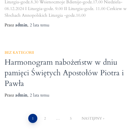
Liturgia-godz.8.30 Wsienocznoje Bdienije-godz.17.00 Niedziela-
08.12.2024 I Liturgia-godz. 9.00 II Liturgia-godz. 11.00 Cerkiew w
Słochach Annopolskich Liturgia -godz.10.00
Przez
admin
,
2 lata
temu
BEZ KATEGORII
Harmonogram nabożeństw w dniu
pamięci Świętych Apostołów Piotra i
Pawła
Przez
admin
,
2 lata
temu
Nawigacja
1
2
…
5
NASTĘPNY
po