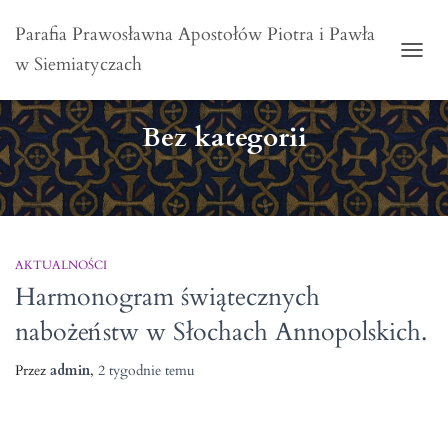
Parafia Prawosławna Apostołów Piotra i Pawła
w Siemiatyczach
PRZE
Bez kategorii
AKTUALNOŚCI
Harmonogram świątecznych
nabożeństw w Słochach Annopolskich.
Przez
admin
,
2 tygodnie
temu