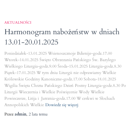
AKTUALNOŚCI
Harmonogram nabożeństw w dniach
13.01-20.01.2025
Poniedziałek-13.01.2025 Wsienoszcznoje Bdienije-godz.17.00
Wtorek-14.01.2025 Święto Obrzezania Pańskiego Św. Bazylego
Wielkiego Liturgia-godz.9.00 Środa-15.01.2025 Liturgia-godz.8.30
Piątek-17.01.2025 W tym dniu Liturgii nie odprawiamy Wielkie
Królewskie Godziny Kanoniczne-godz.17.00 Sobota-18.01.2025
Wigilia Święta Chrztu Pańskiego Dzień Postny Liturgia-godz.8.30 Po
Liturgii Wieczernia i Wielkie Poświęcenie Wody Wielkie
Powieczerze, Litija i Jutrznia-godz.17.00 W cerkwi w Słochach
Annopolskich Wielkie
Dowiedz się więcej
Przez
admin
,
2 lata
temu