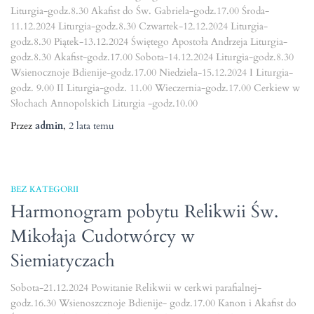
Liturgia-godz.8.30 Akafist do Św. Gabriela-godz.17.00 Środa-
11.12.2024 Liturgia-godz.8.30 Czwartek-12.12.2024 Liturgia-
godz.8.30 Piątek-13.12.2024 Świętego Apostoła Andrzeja Liturgia-
godz.8.30 Akafist-godz.17.00 Sobota-14.12.2024 Liturgia-godz.8.30
Wsienocznoje Bdienije-godz.17.00 Niedziela-15.12.2024 I Liturgia-
godz. 9.00 II Liturgia-godz. 11.00 Wieczernia-godz.17.00 Cerkiew w
Słochach Annopolskich Liturgia -godz.10.00
Przez
admin
,
2 lata
temu
BEZ KATEGORII
Harmonogram pobytu Relikwii Św.
Mikołaja Cudotwórcy w
Siemiatyczach
Sobota-21.12.2024 Powitanie Relikwii w cerkwi parafialnej-
godz.16.30 Wsienoszcznoje Bdienije- godz.17.00 Kanon i Akafist do