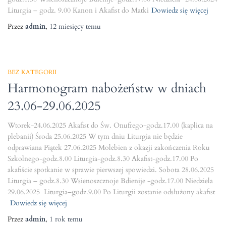
Liturgia – godz. 9.00 Kanon i Akafist do Matki
Dowiedz się więcej
Przez
admin
,
12 miesięcy
temu
BEZ KATEGORII
Harmonogram nabożeństw w dniach
23.06-29.06.2025
Wtorek-24.06.2025 Akafist do Św. Onufrego-godz.17.00 (kaplica na
plebanii) Środa 25.06.2025 W tym dniu Liturgia nie będzie
odprawiana Piątek 27.06.2025 Molebien z okazji zakończenia Roku
Szkolnego-godz.8.00 Liturgia-godz.8.30 Akafist-godz.17.00 Po
akafiście spotkanie w sprawie pierwszej spowiedzi. Sobota 28.06.2025
Liturgia – godz.8.30 Wsienoszcznoje Bdienije -godz.17.00 Niedziela
29.06.2025 Liturgia–godz.9.00 Po Liturgii zostanie odsłużony akafist
Dowiedz się więcej
Przez
admin
,
1 rok
temu