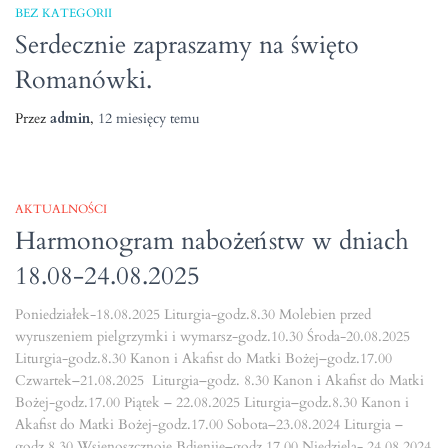
BEZ KATEGORII
Serdecznie zapraszamy na święto
Romanówki.
Przez
admin
,
12 miesięcy
temu
AKTUALNOŚCI
Harmonogram nabożeństw w dniach
18.08-24.08.2025
Poniedziałek-18.08.2025 Liturgia-godz.8.30 Molebien przed
wyruszeniem pielgrzymki i wymarsz-godz.10.30 Środa-20.08.2025
Liturgia-godz.8.30 Kanon i Akafist do Matki Bożej–godz.17.00
Czwartek–21.08.2025 Liturgia–godz. 8.30 Kanon i Akafist do Matki
Bożej-godz.17.00 Piątek – 22.08.2025 Liturgia–godz.8.30 Kanon i
Akafist do Matki Bożej-godz.17.00 Sobota–23.08.2024 Liturgia –
godz.8.30 Wsienoszcznoje Bdienije–godz.17.00 Niedziela- 24.08.2024