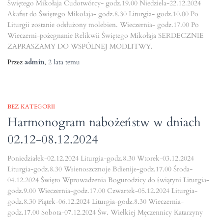
Świętego Mikołaja Cudotwórcy- godz.19.00 Niedziela-22.12.2024
Akafist do Świętego Mikołaja- godz.8.30 Liturgia- godz.10.00 Po
Liturgii zostanie odsłużony molebien. Wieczernia- godz.17.00 Po
Wieczerni-pożegnanie Relikwii Świętego Mikołaja SERDECZNIE
ZAPRASZAMY DO WSPÓLNEJ MODLITWY.
Przez
admin
,
2 lata
temu
BEZ KATEGORII
Harmonogram nabożeństw w dniach
02.12-08.12.2024
Poniedziałek-02.12.2024 Liturgia-godz.8.30 Wtorek-03.12.2024
Liturgia-godz.8.30 Wsienoszcznoje Bdienije-godz.17.00 Środa-
04.12.2024 Święto Wprowadzenia Bogurodzicy do świątyni Liturgia-
godz.9.00 Wieczernia-godz.17.00 Czwartek-05.12.2024 Liturgia-
godz.8.30 Piątek-06.12.2024 Liturgia-godz.8.30 Wieczernia-
godz.17.00 Sobota-07.12.2024 Św. Wielkiej Męczennicy Katarzyny