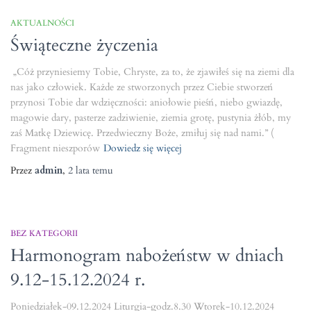
AKTUALNOŚCI
Świąteczne życzenia
„Cóż przyniesiemy Tobie, Chryste, za to, że zjawiłeś się na ziemi dla
nas jako człowiek. Każde ze stworzonych przez Ciebie stworzeń
przynosi Tobie dar wdzięczności: aniołowie pieśń, niebo gwiazdę,
magowie dary, pasterze zadziwienie, ziemia grotę, pustynia żłób, my
zaś Matkę Dziewicę. Przedwieczny Boże, zmiłuj się nad nami.” (
Fragment nieszporów
Dowiedz się więcej
Przez
admin
,
2 lata
temu
BEZ KATEGORII
Harmonogram nabożeństw w dniach
9.12-15.12.2024 r.
Poniedziałek-09.12.2024 Liturgia-godz.8.30 Wtorek-10.12.2024