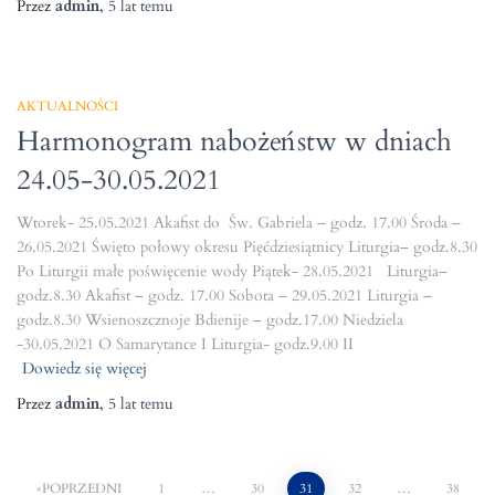
Przez
admin
,
5 lat
temu
AKTUALNOŚCI
Harmonogram nabożeństw w dniach
24.05-30.05.2021
Wtorek- 25.05.2021 Akafist do Św. Gabriela – godz. 17.00 Środa –
26.05.2021 Święto połowy okresu Pięćdziesiątnicy Liturgia– godz.8.30
Po Liturgii małe poświęcenie wody Piątek- 28.05.2021 Liturgia–
godz.8.30 Akafist – godz. 17.00 Sobota – 29.05.2021 Liturgia –
godz.8.30 Wsienoszcznoje Bdienije – godz.17.00 Niedziela
-30.05.2021 O Samarytance I Liturgia- godz.9.00 II
Dowiedz się więcej
Przez
admin
,
5 lat
temu
POPRZEDNI
1
…
30
31
32
…
38