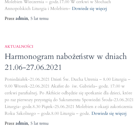
Molebien Wieczernia – godz.17.00 W cerkwi w Słochach
Annopolskich Liturgia i Molebien–
Dowiedz się więcej
Przez
admin
,
5 lat
temu
AKTUALNOŚCI
Harmonogram nabożeństw w dniach
21.06-27.06.2021
Poniedziałek-21.06.2021 Dzień Św. Ducha Utrenia – 8.00 Liturgia –
9.00 Wtorek-22.06.2021 Akafist do św. Gabriela– godz. 17.00 w
cerkwi parafialnej. Po Akfiście odbędzie się spotkanie dla dzieci, które
po raz pierwszy przystąpią do Sakramentu Spowiedzi Środa-23.06.2021
Liturgia- godz.8.30 Piątek-25.06.2021 Molebien z okazji zakończenia
Roku Szkolnego – godz.8.00 Liturgia – godz.
Dowiedz się więcej
Przez
admin
,
5 lat
temu