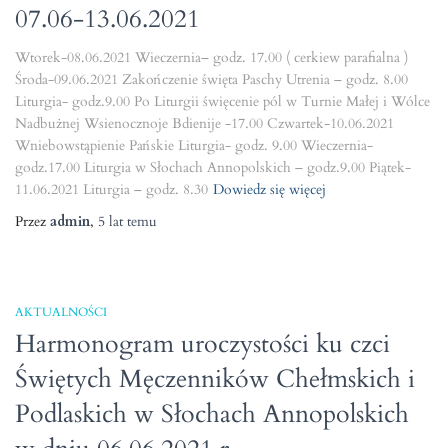
07.06-13.06.2021
Wtorek-08.06.2021 Wieczernia– godz. 17.00 ( cerkiew parafialna )
Środa-09.06.2021 Zakończenie święta Paschy Utrenia – godz. 8.00
Liturgia- godz.9.00 Po Liturgii święcenie pól w Turnie Małej i Wólce
Nadbużnej Wsienocznoje Bdienije -17.00 Czwartek-10.06.2021
Wniebowstąpienie Pańskie Liturgia- godz. 9.00 Wieczernia-
godz.17.00 Liturgia w Słochach Annopolskich – godz.9.00 Piątek-
11.06.2021 Liturgia – godz. 8.30
Dowiedz się więcej
Przez
admin
,
5 lat
temu
AKTUALNOŚCI
Harmonogram uroczystości ku czci
Świętych Męczenników Chełmskich i
Podlaskich w Słochach Annopolskich