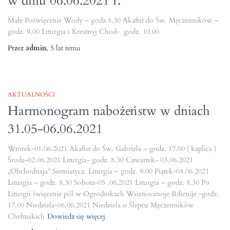
w dniu 06.06.2021 r.
Małe Poświęcenie Wody – godz.8.30 Akafist do Św. Męczenników –
godz. 9.00 Liturgia i Krestnyj Chod- godz. 10.00
Przez
admin
,
5 lat
temu
AKTUALNOŚCI
Harmonogram nabożeństw w dniach
31.05-06.06.2021
Wtorek-01.06.2021 Akafist do Św. Gabriela – godz. 17.00 ( kaplica )
Środa-02.06.2021 Liturgia- godz. 8.30 Czwartek- 03.06.2021
„Obchodnaja” Siemiatycz. Liturgia – godz. 9.00 Piątek-04.06.2021
Liturgia – godz. 8.30 Sobota-05 .06.2021 Liturgia – godz. 8.30 Po
Liturgii święcenie pól w Ogrodnikach Wsienocznoje Bdienije -godz.
17.00 Niedziela-06.06.2021 Niedziela o Ślepcu Męczenników
Chełmskich
Dowiedz się więcej