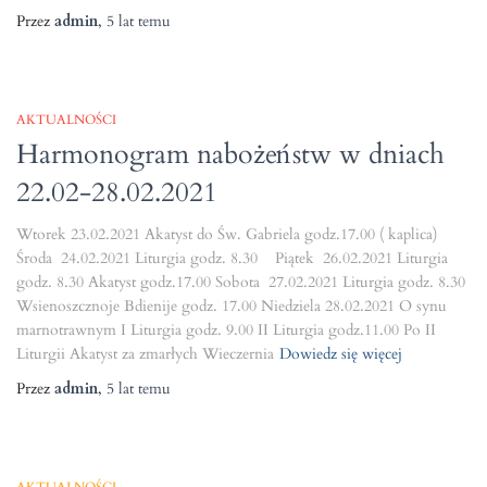
Przez
admin
,
5 lat
temu
AKTUALNOŚCI
Harmonogram nabożeństw w dniach
22.02-28.02.2021
Wtorek 23.02.2021 Akatyst do Św. Gabriela godz.17.00 ( kaplica)
Środa 24.02.2021 Liturgia godz. 8.30 Piątek 26.02.2021 Liturgia
godz. 8.30 Akatyst godz.17.00 Sobota 27.02.2021 Liturgia godz. 8.30
Wsienoszcznoje Bdienije godz. 17.00 Niedziela 28.02.2021 O synu
marnotrawnym I Liturgia godz. 9.00 II Liturgia godz.11.00 Po II
Liturgii Akatyst za zmarłych Wieczernia
Dowiedz się więcej
Przez
admin
,
5 lat
temu