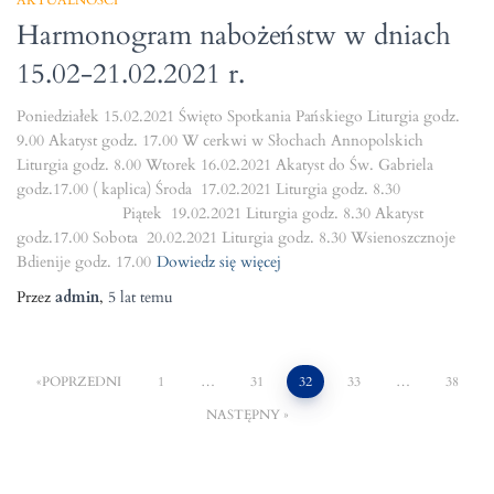
AKTUALNOŚCI
Harmonogram nabożeństw w dniach
15.02-21.02.2021 r.
Poniedziałek 15.02.2021 Święto Spotkania Pańskiego Liturgia godz.
9.00 Akatyst godz. 17.00 W cerkwi w Słochach Annopolskich
Liturgia godz. 8.00 Wtorek 16.02.2021 Akatyst do Św. Gabriela
godz.17.00 ( kaplica) Środa 17.02.2021 Liturgia godz. 8.30
Piątek 19.02.2021 Liturgia godz. 8.30 Akatyst
godz.17.00 Sobota 20.02.2021 Liturgia godz. 8.30 Wsienoszcznoje
Bdienije godz. 17.00
Dowiedz się więcej
Przez
admin
,
5 lat
temu
Nawigacja
POPRZEDNI
1
…
31
32
33
…
38
NASTĘPNY
po
wpisach